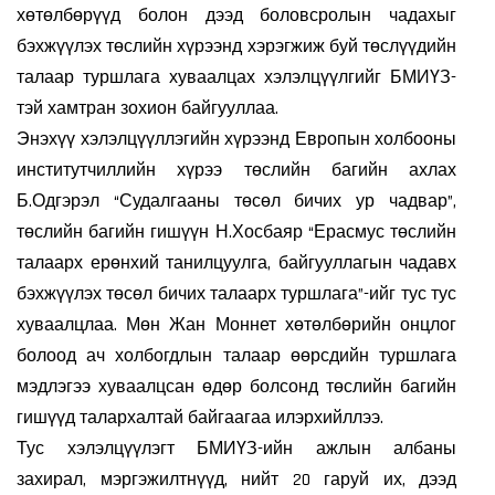
хөтөлбөрүүд болон дээд боловсролын чадахыг
бэхжүүлэх төслийн хүрээнд хэрэгжиж буй төслүүдийн
талаар туршлага хуваалцах хэлэлцүүлгийг БМИҮЗ-
тэй хамтран зохион байгууллаа.
Энэхүү хэлэлцүүллэгийн хүрээнд Европын холбооны
институтчиллийн хүрээ төслийн багийн ахлах
Б.Одгэрэл “Судалгааны төсөл бичих ур чадвар”,
төслийн багийн гишүүн Н.Хосбаяр “Ерасмус төслийн
талаарх ерөнхий танилцуулга, байгууллагын чадавх
бэхжүүлэх төсөл бичих талаарх туршлага”-ийг тус тус
хуваалцлаа. Мөн Жан Моннет хөтөлбөрийн онцлог
болоод ач холбогдлын талаар өөрсдийн туршлага
мэдлэгээ хуваалцсан өдөр болсонд төслийн багийн
гишүүд талархалтай байгаагаа илэрхийллээ.
Тус хэлэлцүүлэгт БМИҮЗ-ийн ажлын албаны
захирал, мэргэжилтнүүд, нийт 20 гаруй их, дээд