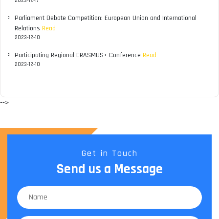
2023-12-17
Parliament Debate Competition: European Union and International
Relations
Read
2023-12-10
Participating Regional ERASMUS+ Conference
Read
2023-12-10
-->
Get in Touch
Send us a Message